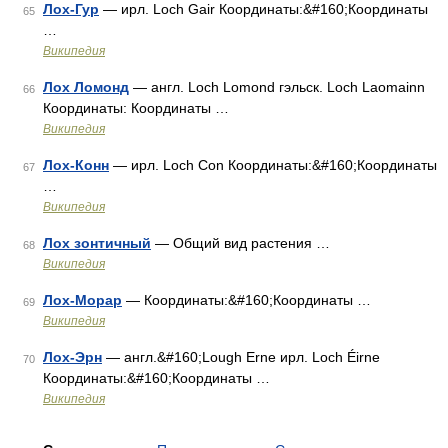
Лох-Гур
— ирл. Loch Gair Координаты:&#160;Координаты
65
…
Википедия
Лох Ломонд
— англ. Loch Lomond гэльск. Loch Laomainn
66
Координаты: Координаты …
Википедия
Лох-Конн
— ирл. Loch Con Координаты:&#160;Координаты
67
…
Википедия
Лох зонтичный
— Общий вид растения …
68
Википедия
Лох-Морар
— Координаты:&#160;Координаты …
69
Википедия
Лох-Эрн
— англ.&#160;Lough Erne ирл. Loch Éirne
70
Координаты:&#160;Координаты …
Википедия