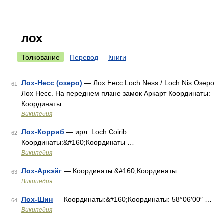
лох
Толкование
Перевод
Книги
Лох-Несс (озеро)
— Лох Несс Loch Ness / Loch Nis Озеро
61
Лох Несс. На переднем плане замок Аркарт Координаты:
Координаты …
Википедия
Лох-Корриб
— ирл. Loch Coirib
62
Координаты:&#160;Координаты …
Википедия
Лох-Аркэйг
— Координаты:&#160;Координаты …
63
Википедия
Лох-Шин
— Координаты:&#160;Координаты: 58°06′00″ …
64
Википедия